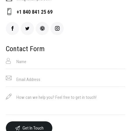
E-
+1 840 841 25 69
ma
Ph
il:
on
e:
Contact Form